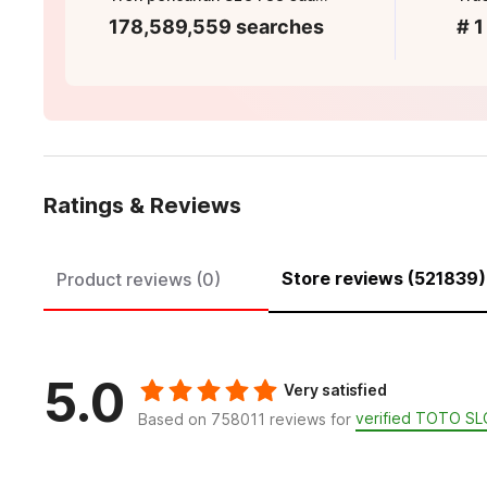
178,589,559 searches
# 1
Ratings & Reviews
Store reviews (521839)
Product reviews (0)
5.0
Very satisfied
verified TOTO S
Based on 758011 reviews for