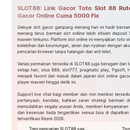
SLOT88: Link Gacor Toto Slot 88 Rut
Gacor Online Cuma 5000 Fix
Gebyar slot gacor gampang menang hari ini hadir bers
menang terus bermain slot onlline lebih efisien deposit
maxwin terkunci. Platform slot online ini menyajikan toto 
kelebihan dan keuntungan, aman dan nyaman dengan akses
pencarian browser tanpa halangan dan anti lelet.
Variasi permainan tersedia di SLOT88 juga beragam dan t
setiap hari, situs 888, slot777, pragmatic play, Pgsof
menjadi favorit dan masuk dalam jajaran slot online gac
player maxwin hingga detik ini.
Support live chat bagi member dan non member tersedia 
pertanyaan, kendala, bahkan saran strategi bermain 
memudahkan segala urusan Anda, memberi kenyamanan le
dan keseruan tiada tergantikan semua bisa di dapatkan 
terverifikasi Resmi 2026.
Tren pencarian SLOT88 saat ini
Tru